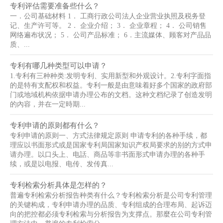
专利评估需要准备些什么？
一．公司基础材料 1． 工商行政公司法人企业营业执照及税务登
记、生产许可等。 2． 企业介绍； 3． 企业章程； 4． 公司销售
网络遍布状况； 5． 公司产品标准； 6．主流媒体、顾客对产品品
质、...
专利有哪几种类型可以申请？
1.专利有三种种类:发明专利、实用新型和外观设计。2.专利字面指
的是特有支配权和权益。专利一般是由意味着好多个国家的政府部
门或地域机构依据申请办理公布的文档。这种文档纪录了创造发明
的內容，并在一定時期...
专利申请的原则都有什么？
专利申请的原则一、方式法律规定原则 申请专利的各种手续，都
理应以书面形式或是国家专利局国家知识产权局要求的别的方式申
请办理。以口头上、电話、商品等非书面形式申请办理的各种手
续，或是以电报、电传、发传真...
专利检索分析具体是怎样的？
普遍专利检索分析报告种类有什么？专利检索分析是公司专利管理
的关键构成，专利申请办理的品质、专利组成的合理布局、起诉迈
向的把控都必须专利检索与分析报告为支撑点。那麼在公司专利管