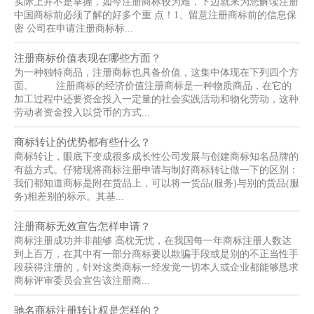
实际上并不是掌握，如今注册商标较为难，下边就来为您解读注册
中国商标前必须了解的好多个重 点！1、留意注册商标前的信息保
密 公司在申请注册商标标...
注册商标价值表现在哪些方面？
为一种独特商品，注册商标也具备价值，这集中体现在下列四个方
面。 注册商标的经济价值注册商标是一种物质商品，在它的
加工过程中还要资金投入一定量的社会实践活动和物化劳动，这种
劳动者资金投入以贷币的方式...
商标转让的优势都有些什么？
商标转让，眼底下变成很多成长性公司发展与创建商标知名品牌的
有益方式。仔猪现将商标注册申请与制好商标转让做一下的区别：
我们都知道商标是附在货品上，可以将一货品(服务)与别的货品(服
务)相差别的标示。其基...
注册商标无效宣告怎样申请？
商标注册成功并非能够 高枕无忧，在我国每一年商标注册人数达
到上百万，在其中有一部分商标要以欺骗手段或是别的不正当性手
段获得注册的，针对这类商标一经发觉一切本人或企业都能够恳求
商标评审委员会宣告该注册商...
驰名商标注册转让权是怎样的？