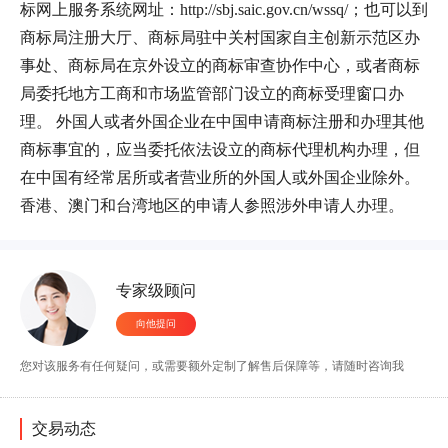
标网上服务系统网址：http://sbj.saic.gov.cn/wssq/；也可以到
商标局注册大厅、商标局驻中关村国家自主创新示范区办
事处、商标局在京外设立的商标审查协作中心，或者商标
局委托地方工商和市场监管部门设立的商标受理窗口办
理。 外国人或者外国企业在中国申请商标注册和办理其他
商标事宜的，应当委托依法设立的商标代理机构办理，但
在中国有经常居所或者营业所的外国人或外国企业除外。
香港、澳门和台湾地区的申请人参照涉外申请人办理。
6小时前 176****4998成功申请文字作品
5小时前 177****2336成功申请摄影作品
4小时前 138****6845成功申请文字作品
专家级顾问
4小时前 136****5125成功申请艺术作品
向他提问
3小时前 138****9512成功申请文字作品
2小时前 199****5586成功申请美术作品
您对该服务有任何疑问，或需要额外定制了解售后保障等，请随时咨询我
1小时前 186****6588成功申请工程作品
1小时前 138****2365成功申请文字作品
7小时前 138****6558成功申请软件作品
交易动态
6小时前 176****4998成功申请文字作品