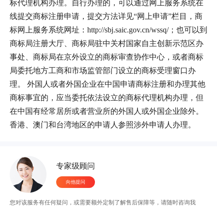
标代理机构办理。自行办理的，可以通过网上服务系统在
线提交商标注册申请，提交方法详见“网上申请”栏目，商
标网上服务系统网址：http://sbj.saic.gov.cn/wssq/；也可以到
商标局注册大厅、商标局驻中关村国家自主创新示范区办
事处、商标局在京外设立的商标审查协作中心，或者商标
局委托地方工商和市场监管部门设立的商标受理窗口办
理。 外国人或者外国企业在中国申请商标注册和办理其他
商标事宜的，应当委托依法设立的商标代理机构办理，但
在中国有经常居所或者营业所的外国人或外国企业除外。
香港、澳门和台湾地区的申请人参照涉外申请人办理。
6小时前 176****4998成功申请文字作品
5小时前 177****2336成功申请摄影作品
4小时前 138****6845成功申请文字作品
专家级顾问
4小时前 136****5125成功申请艺术作品
向他提问
3小时前 138****9512成功申请文字作品
2小时前 199****5586成功申请美术作品
您对该服务有任何疑问，或需要额外定制了解售后保障等，请随时咨询我
1小时前 186****6588成功申请工程作品