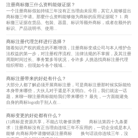
注册商标撤三什么资料能做证据？
一个注册商标假如持续三年沒有正当理由未应用，其它人能够提出
商标撤三申请。那麼什么资料能够做为商标的应用证据呢？ 1. 商
标撤三证据在货品、包裝、器皿、标识等额外商标，或者在额外的
标识、产品说明书、使用...
商标注册代理怎样进行选择？
随着知识产权的观念的不断增强，注册商标变成公司与本人维护合
法权益的第一步，对注册程序流程、法律法规的不掌握，及其注册
周期时间过长、事务繁多等状况，令许多 人挑选找商标注册代理
组织帮助，但现如今各个领域...
商标注册带来的好处有什么？
大部分人都了解必须开展商标注册，可是商标注册那时候实际能给
本身带来哪些，大伙儿对于還是不太明白。今日，我们就这一话
题，来聊一聊注册商标能给我们带来哪些？ 最先，一方面能避免
自身的商标logo由于别人在...
商标变更的好处都有什么？
(1)商标是资源共享，不能占坑奢侈浪费 商标法第四十九条要
求：注册商标沒有正当理由连续三年不应用的，一切企业或是本人
能够 向商标局申请撤销该注册商标 换句话说你连续三年，沒