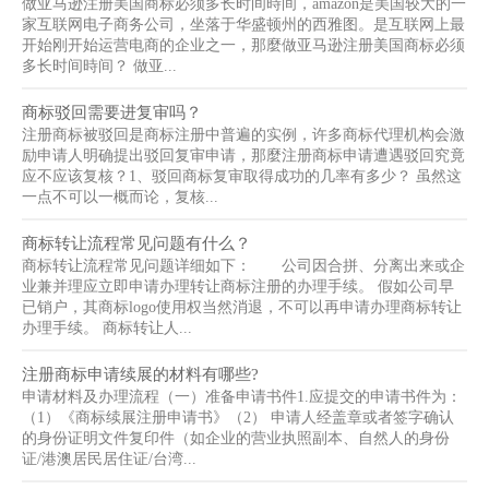
做亚马逊注册美国商标必须多长时间時间，amazon是美国较大的一
家互联网电子商务公司，坐落于华盛顿州的西雅图。是互联网上最
开始刚开始运营电商的企业之一，那麼做亚马逊注册美国商标必须
多长时间時间？ 做亚...
商标驳回需要进复审吗？
注册商标被驳回是商标注册中普遍的实例，许多商标代理机构会激
励申请人明确提出驳回复审申请，那麼注册商标申请遭遇驳回究竟
应不应该复核？1、驳回商标复审取得成功的几率有多少？ 虽然这
一点不可以一概而论，复核...
商标转让流程常见问题有什么？
商标转让流程常见问题详细如下： 公司因合拼、分离出来或企
业兼并理应立即申请办理转让商标注册的办理手续。 假如公司早
已销户，其商标logo使用权当然消退，不可以再申请办理商标转让
办理手续。 商标转让人...
注册商标申请续展的材料有哪些?
申请材料及办理流程（一）准备申请书件1.应提交的申请书件为：
（1）《商标续展注册申请书》（2） 申请人经盖章或者签字确认
的身份证明文件复印件（如企业的营业执照副本、自然人的身份
证/港澳居民居住证/台湾...