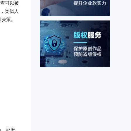
审查可以被
，类似人
查决策。
的。那麼